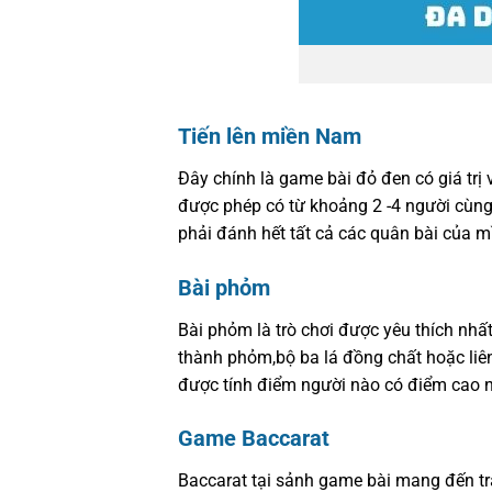
Tiến lên miền Nam
Đây chính là game bài đỏ đen có giá trị 
được phép có từ khoảng 2 -4 người cùng 
phải đánh hết tất cả các quân bài của mì
Bài phỏm
Bài phỏm là trò chơi được yêu thích nhất
thành phỏm,bộ ba lá đồng chất hoặc liên
được tính điểm người nào có điểm cao n
Game Baccarat
Baccarat tại sảnh game bài mang đến trải