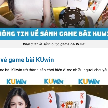
Khái quát về sảnh cược game bài KUwin
 về game bài KUwin
me bài KUwin
trở thành sân chơi hiện được nhiều người chơi yêu