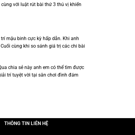
ùng với luật rút bài thứ 3 thú vị khiến
trí mậu binh cực kỳ hấp dẫn. Khi anh
ối cùng khi so sánh giá trị các chi bài
 Qua chia sẻ này anh em có thể tìm được
i trí tuyệt vời tại sân chơi đình đám
THÔNG TIN LIÊN HỆ