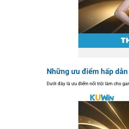
Những ưu điểm hấp dẫn
Dưới đây là ưu điểm nổi trội làm cho
ga