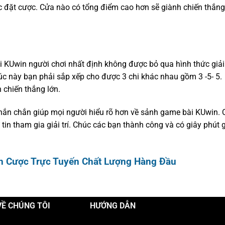
c đặt cược. Cửa nào có tổng điểm cao hơn sẽ giành chiến thắng c
 KUwin người chơi nhất định không được bỏ qua hình thức giải 
 này bạn phải sắp xếp cho được 3 chi khác nhau gồm 3 -5- 5. Cu
 chiến thắng lớn.
chắn chắn giúp mọi người hiểu rõ hơn về sảnh
game bài KUwin
.
n tham gia giải trí. Chúc các bạn thành công và có giây phút giả
h Cược Trực Tuyến Chất Lượng Hàng Đầu
VỀ CHÚNG TÔI
HƯỚNG DẪN