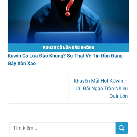
Kuwin Có Lừa Đảo Không? Sự Thật Về Tin Đồn Đang
Gây Xôn Xao
Khuyến Mãi Hot KUwin –
Ưu Đãi Ngập Tràn Nhiều
Quà Lớn