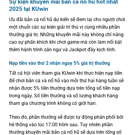
Sự kiện khuyến mãi bắn cá nổ hũ hot nhất
2025 tại KUwin
Ưu đãi bắn cá nổ hũ dự kiến sẽ đem lại cho người chơi
một chuỗi các sự kiện giải trí thú vị cùng nhiều phần
thưởng giá trị. Những khuyến mãi này không chỉ nâng
cao sự phấn khích khi chơi game mà còn làm nổi bật
thêm hành trình săn ngư và Jackpot đầy kịch tính.
Nạp tiền vào thứ 2 nhận ngay 5% giá trị thưởng
Tất cả hội viên tham gia KUwin khi thực hiện nạp tiền
để chơi bắn cá và nổ hũ vào mỗi thứ hai hàng tuần sẽ
nhận được 5% tiền thưởng dựa trên tổng số tiền nạp
trong ngày. Số tiền thưởng và số lượng khách hàng
tham gia chương trình không có giới hạn.
Theo đó, phần thưởng sẽ được tự động phân phối bởi
hệ thống vào lúc 17:00 hôm sau. Tuy nhiên phần
thưởng
khuyến mãi bắn cá nổ hũ
sẽ dựa trên tổng số