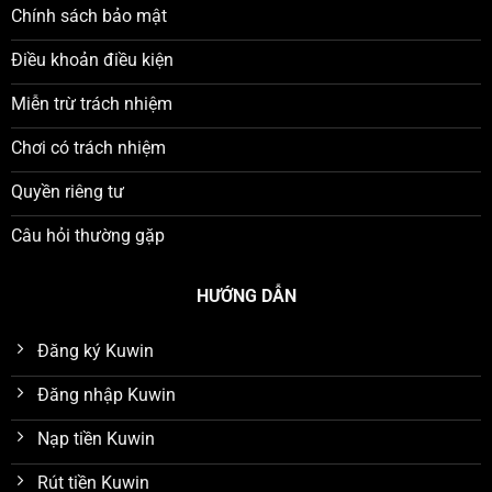
Chính sách bảo mật
Điều khoản điều kiện
Miễn trừ trách nhiệm
Chơi có trách nhiệm
Quyền riêng tư
Câu hỏi thường gặp
HƯỚNG DẪN
Đăng ký Kuwin
Đăng nhập Kuwin
Nạp tiền Kuwin
Rút tiền Kuwin