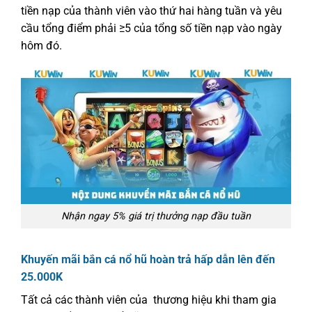
tiền nạp của thành viên vào thứ hai hàng tuần và yêu
cầu tổng điểm phải ≥5 của tổng số tiền nạp vào ngày
hôm đó.
Nhận ngay 5% giá trị thưởng nạp đầu tuần
Khuyến mãi bắn cá nổ hũ hoàn trả hấp dẫn lên đến
25.000K
Tất cả các thành viên của thương hiệu khi tham gia