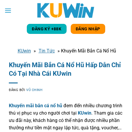
Bỏ
qua
nội
dung
ĐĂNG KÝ +88K
ĐĂNG NHẬP
KUwin
»
Tin Tức
»
Khuyến Mãi Bắn Cá Nổ Hũ
Khuyến Mãi Bắn Cá Nổ Hũ Hấp Dẫn Chỉ
Có Tại Nhà Cái KUwin
ĐĂNG BỞI
VŨ CHINH
Khuyến mãi bắn cá nổ hũ
đem đến nhiều chương trình
thú vị phục vụ cho người chơi tại
KUwin
. Tham gia các
ưu đãi này, khách hàng có thể nhận được nhiều phần
thưởng như tiền mặt ngay lập tức, quà tặng, voucher,…