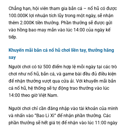
Chẳng hạn, hội viên tham gia bắn cá – nổ hũ có được
100.000K lợi nhuận tích lũy trong một ngày, sẽ nhận
thêm 2.000K tiền thưởng. Phần thưởng sẽ được gửi
vào hồng bao may mắn vào lúc 14:00 của ngày kế
tiếp.
Khuyến mãi bắn cá nổ hũ chơi liền tay, thưởng hăng
say
Người chơi có từ 500 điểm hợp lệ mỗi ngày tại các trò
chơi như nổ hũ, bắn cá, và game bài đều đủ điều kiện
để nhận thưởng vượt qua cửa ải. Với
khuyến mãi bắn
cá nổ hũ
, hệ thống sẽ tự động trao thưởng vào lúc
14:00 theo giờ Việt Nam.
Người chơi chỉ cần đăng nhập vào tài khoản của mình
và nhấn vào ”Bao Lì Xì” để nhận phần thưởng. Các
phần thưởng sẽ hết giá trị để nhận vào lúc 11:00 ngày